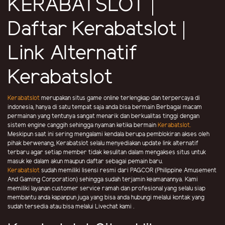
KERABATSLOT |
Daftar Kerabatslot |
Link Alternatif
Kerabatslot
Kerabatslot
merupakan situs game online terlengkap dan terpercaya di
indonesia, hanya di satu tempat saja anda bisa bermain Berbagai macam
permainan yang tentunya sangat menarik dan berkualitas tinggi dengan
sistem engine canggih sehingga nyaman ketika bermain
Kerabatslot.
Meskipun saat ini sering mengalami kendala berupa pemblokiran akses oleh
pihak berwenang, Kerabatslot selalu menyediakan update link alternatif
terbaru agar setiap member tidak kesulitan dalam mengakses situs untuk
masuk ke dalam akun maupun daftar sebagai pemain baru.
Kerabatslot
sudah memiliki lisensi resmi dari PAGCOR (Philippine Amusement
And Gaming Corporation) sehingga sudah terjamin keamanannya. Kami
memiliki layanan customer service ramah dan profesional yang selalu siap
membantu anda kapanpun juga yang bisa anda hubungi melalui kontak yang
sudah tersedia atau bisa melalui Livechat kami .