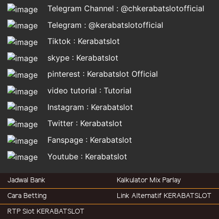
Telegram Channel : @chkerabatslotofficial
Telegram : @kerabatslotofficial
Tiktok : Kerabatslot
skype : Kerabatslot
pinterest : Kerabatslot Official
video tutorial : Tutorial
Instagram : Kerabatslot
Twitter : Kerabatslot
Fanspage : Kerabatslot
Youtube : Kerabatslot
Jadwal Bank
Kalkulator Mix Parlay
Cara Betting
Link Alternatif KERABATSLOT
RTP Slot KERABATSLOT