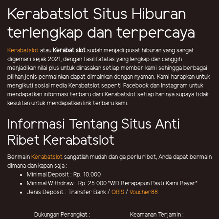
Kerabatslot Situs Hiburan
terlengkap dan terpercaya
Kerabatslot
atau
Kerabat slot
sudah menjadi pusat hiburan yang sangat
digemari sejak 2021, dengan fasilifafatas yang lengkap dan canggih
menjadikan nilai plus untuk dirasakan setiap member kami sehingga berbagai
pilihan jenis permainkan dapat dimainkan dengan nyaman. Kami harapkan untuk
mengikuti sosial media Kerabatslot seperti Facebook dan Instagram untuk
mendapatkan informasi terbaru dari Kerabatslot setiap harinya supaya tidak
kesulitan untuk mendapatkan link terbaru kami.
Informasi Tentang Situs Anti
Ribet Kerabatslot
Bermain
Kerabatslot
sangatlah mudah dan ga perlu ribet, Anda dapat bermain
dimana dan kapan saja :
Minimal Deposit : Rp. 10.000
Minimal Withdraw : Rp. 25.000 *WD Berapapun Pasti Kami Bayar*
Jenis Deposit : Transfer Bank /
QRIS
/
Voucher88
Dukungan Perangkat :
Keamanan Terjamin :